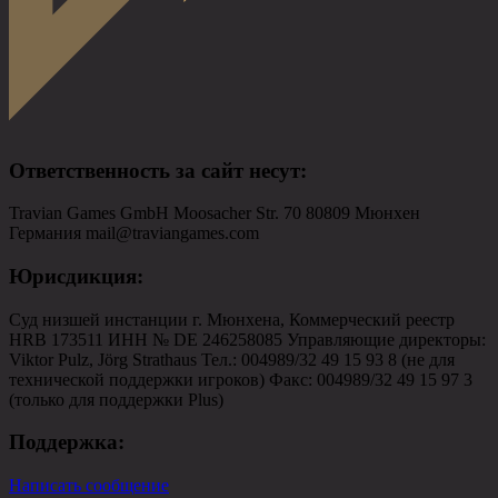
Ответственность за сайт несут
:
Travian Games GmbH Moosacher Str. 70 80809 Мюнхен
Германия mail@traviangames.com
Юрисдикция
:
Суд низшей инстанции г. Мюнхена, Коммерческий реестр
HRB 173511 ИНН № DE 246258085 Управляющие директоры:
Viktor Pulz, Jörg Strathaus Тел.: 004989/32 49 15 93 8 (не для
технической поддержки игроков) Факс: 004989/32 49 15 97 3
(только для поддержки Plus)
Поддержка
:
Написать сообщение