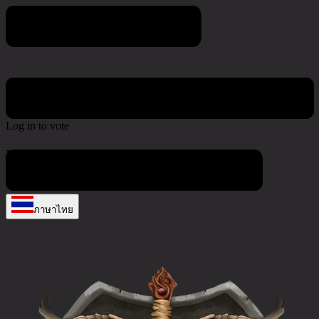
Poll & Survey
Log in to vote
No active polls at the moment
ภาษาไทย