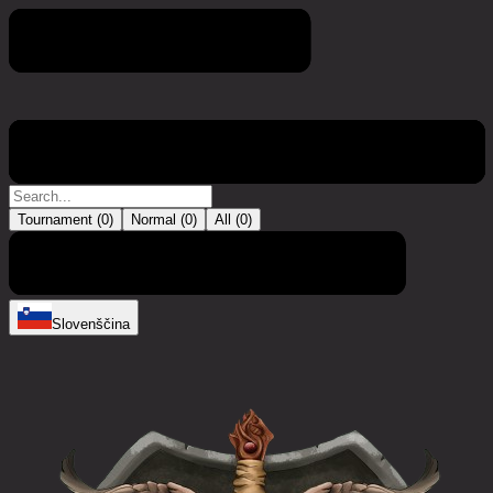
Turnir
Tournament (
0
)
Normal (
0
)
All (
0
)
Trenutno ni vnosov
Slovenščina