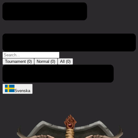
Turnering
Tournament (
0
)
Normal (
0
)
All (
0
)
Det finns inga poster
Svenska