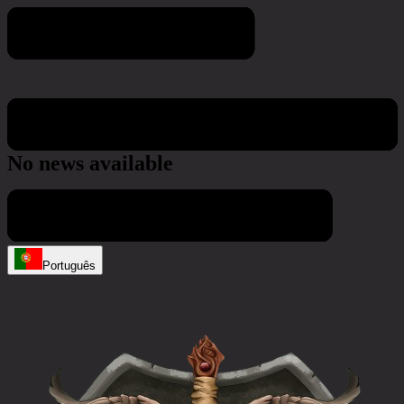
Notícias e atualizações
No news available
Português