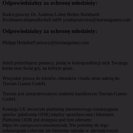
Odpowiedzialny za ochronę młodzieży
:
Radca prawny Dr. Andreas Lober Beiten Burkhardt
Rechtsanwaltsgesellschaft mbH youthprotection@traviangames.com
Odpowiedzialny za ochronę młodzieży
:
Philipp Heindorff privacy@traviangames.com
Jeżeli potrzebujesz pomocy, podaj w korespondencji nick Twojego
konta oraz świat gry, na którym grasz.
Wszystkie prawa do tekstów, obrazków i kodu stron należą do
Travian Games GmbH.
Travian jest zarejestrowanym znakiem handlowym Travian Games
GmbH.
Komisja UE stworzyła platformę internetowego rozstrzygania
sporów (platformę ODR) między sprzedawcami i klientami.
Platforma ODR jest dostępna pod tym adresem:
https://ec.europa.eu/consumers/odr. Nie jesteśmy do tego
zobowiązani i obecnie nie bierzemy udziału w alternatywnym