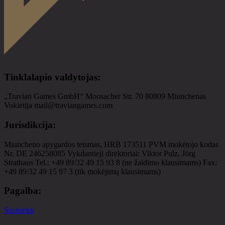
Tinklalapio valdytojas
:
„Travian Games GmbH“ Moosacher Str. 70 80809 Miunchenas
Vokietija mail@traviangames.com
Jurisdikcija
:
Miuncheno apygardos teismas, HRB 173511 PVM mokėtojo kodas
Nr. DE 246258085 Vykdantieji direktoriai: Viktor Pulz, Jörg
Strathaus Tel.: +49 89/32 49 15 93 8 (ne žaidimo klausimams) Fax:
+49 89/32 49 15 97 3 (tik mokėjimų klausimams)
Pagalba
:
Susisiekti