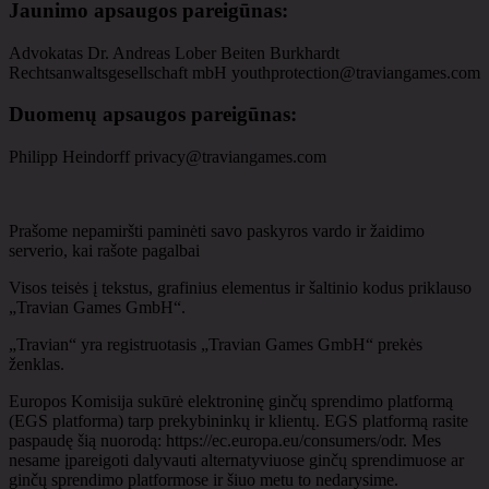
Jaunimo apsaugos pareigūnas
:
Advokatas Dr. Andreas Lober Beiten Burkhardt
Rechtsanwaltsgesellschaft mbH youthprotection@traviangames.com
Duomenų apsaugos pareigūnas
:
Philipp Heindorff privacy@traviangames.com
Prašome nepamiršti paminėti savo paskyros vardo ir žaidimo
serverio, kai rašote pagalbai
Visos teisės į tekstus, grafinius elementus ir šaltinio kodus priklauso
„Travian Games GmbH“.
„Travian“ yra registruotasis „Travian Games GmbH“ prekės
ženklas.
Europos Komisija sukūrė elektroninę ginčų sprendimo platformą
(EGS platforma) tarp prekybininkų ir klientų. EGS platformą rasite
paspaudę šią nuorodą: https://ec.europa.eu/consumers/odr. Mes
nesame įpareigoti dalyvauti alternatyviuose ginčų sprendimuose ar
ginčų sprendimo platformose ir šiuo metu to nedarysime.