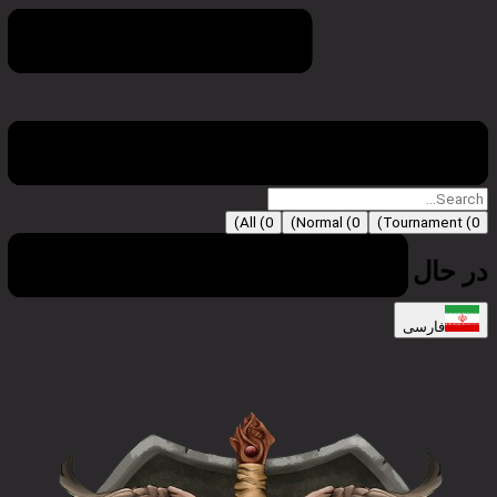
مسابقات
)
All (
0
)
Normal (
0
)
Tournament (
0
در حال حاضر هیچ ورودی وجود ندارد
فارسی