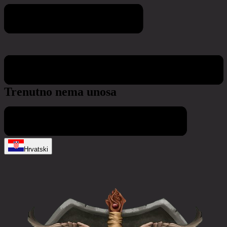
Game world calendar
Trenutno nema unosa
Hrvatski