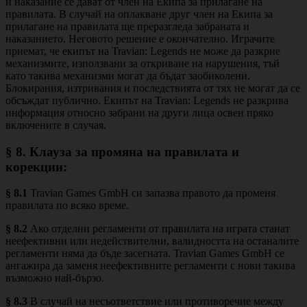
и наказание се дават от член на Екипа за прилагане на
правилата. В случай на оплакване друг член на Екипа за
прилагане на правилата ще преразгледа забраната и
наказанието. Неговото решение е окончателно. Играчите
приемат, че екипът на Travian: Legends не може да разкрие
механизмите, използвани за откриване на нарушения, тъй
като такива механизми могат да бъдат заобиколени.
Блокирания, изтривания и последствията от тях не могат да се
обсъждат публично. Екипът на Travian: Legends не разкрива
информация относно забрани на други лица освен пряко
включените в случая.
§ 8.
Клауза за промяна на правилата и
корекции
:
§ 8.1
Travian Games GmbH си запазва правото да променя
правилата по всяко време.
§ 8.2
Ако отделни регламенти от правилата на играта станат
неефективни или недействителни, валидността на останалите
регламенти няма да бъде засегната. Travian Games GmbH се
ангажира да заменя неефективните регламенти с нови такива
възможно най-бързо.
§ 8.3
В случай на несъответствие или противоречие между