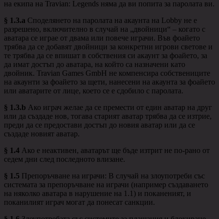
на екипа на Travian: Legends няма да ви попита за паролата ви.
§ 1.3.a
Споделянето на паролата на акаунта на Lobby не е
разрешено, включително в случай на „двойници“ – когато с
аватара се играе от двама или повече играчи. Във фоайето
трябва да се добавят двойници за конкретни игрови светове и
те трябва да се впишат в собствения си акаунт за фоайето, за
да имат достъп до аватара, на който са назначени като
двойник. Travian Games GmbH не компенсира собствениците
на акаунти за фоайето за щети, нанесени на акаунта за фоайето
или аватарите от лице, което се е сдобило с паролата.
§ 1.3.b
Ако играч желае да се премести от един аватар на друг
или да създаде нов, тогава старият аватар трябва да се изтрие,
преди да се предостави достъп до новия аватар или да се
създаде новият аватар.
§ 1.4
Ако е неактивен, аватарът ще бъде изтрит не по-рано от
седем дни след последното влизане.
§ 1.5
Препоръчване на играчи: В случай на злоупотреби със
системата за препоръчване на играчи (например създаването
на няколко аватара в нарушение на 1.1) и поканеният, и
поканилият играч могат да понесат санкции.
§ 1.6
Злоупотребата със системите за плащания и блокиране