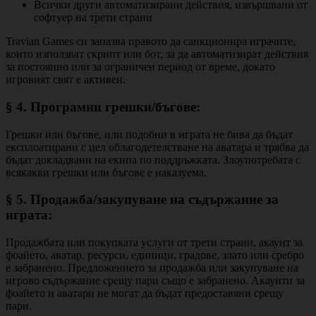
Всички други автоматизирани действия, извършвани от
софтуер на трети страни
Travian Games си запазва правото да санкционира играчите,
които използват скрипт или бот, за да автоматизират действия
за постоянно или за ограничен период от време, докато
игровият свят е активен.
§ 4.
Програмни грешки/бъгове
:
Грешки или бъгове, или подобни в играта не бива да бъдат
експлоатирани с цел облагодетелстване на аватара и трябва да
бъдат докладвани на екипа по поддръжката. Злоупотребата с
всякакви грешки или бъгове е наказуема.
§ 5.
Продажба/закупуване на съдържание за
играта
:
Продажбата или покупката услуги от трети страни, акаунт за
фоайето, аватар, ресурси, единици, градове, злато или сребро
е забранено. Предложението за продажба или закупуване на
игрово съдържание срещу пари също е забранено. Акаунти за
фоайето и аватари не могат да бъдат предоставяни срещу
пари.