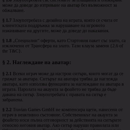
може да доведе до изтриване на аватар без възможност за
обжалване.
§ 1.7
Злоупотребата с дизайна на играта, която се счита от
клиентската поддръжка за нарушаване на игровото
изживяване на другите, може да доведе до наказания.
§ 1.8
„Специални“ оферти, като Стартовия пакет със злато, са
изключени от Трансфера на злато. Тази клауза заменя {2.6 of
the T&C}.
§ 2.
Наглеждане на аватар
:
§ 2.1
Всеки играч може да настрои ситъри, които могат да се
грижат за аватара. Ситърът на аватара трябва да наглежда
аватара, като използва функцията за наглеждане на аватара в
играта. Паролата на акаунта за фоайето не трябва да бъде
давана на ситър. Злоупотребата с правата на ситър е
забранена.
§ 2.2
Travian Games GmbH не компенсира щети, нанесени от
играч в неактивно състояние. Собственикът на акаунта за
фоайето носи пълна отговорност за действията на ситърите
относно неговия аватар. Ако ситър наруши правилата или