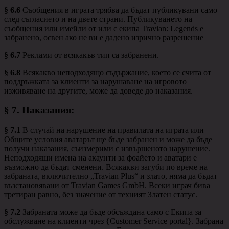
§ 6.6
Съобщения в играта трябва да бъдат публикувани само
след съгласието и на двете страни. Публикуването на
съобщения или имейли от или с екипа Travian: Legends е
забранено, освен ако не ви е дадено изрично разрешение
§ 6.7
Реклами от всякакъв тип са забранени.
§ 6.8
Всякакво неподходящо съдържание, което се счита от
поддръжката за клиенти за нарушаване на игровото
изживяване на другите, може да доведе до наказания.
§ 7.
Наказания
:
§ 7.1
В случай на нарушение на правилата на играта или
Общите условия аватарът ще бъде забранен и може да бъде
получи наказания, съизмерими с извършеното нарушение.
Неподходящи имена на акаунти за фоайето и аватари е
възможно да бъдат сменени. Всякакви загуби по време на
забраната, включително „Travian Plus“ и злато, няма да бъдат
възстановявани от Travian Games GmbH. Всеки играч бива
третиран равно, без значение от техният Златен статус.
§ 7.2
Забраната може да бъде обсъждана само с Екипа за
обслужване на клиенти чрез {Customer Service portal}. Забрана