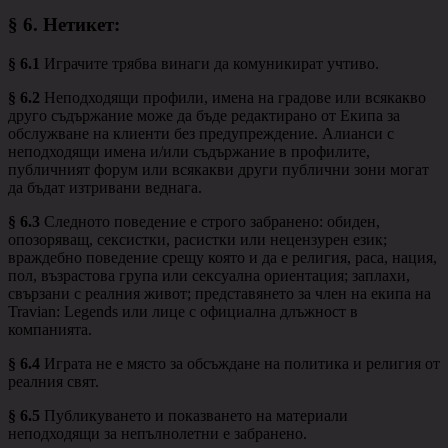
§ 6.
Нетикет
:
§ 6.1
Играчите трябва винаги да комуникират учтиво.
§ 6.2
Неподходящи профили, имена на градове или всякакво
друго съдържание може да бъде редактирано от Екипа за
обслужване на клиенти без предупреждение. Алианси с
неподходящи имена и/или съдържание в профилите,
публичният форум или всякакви други публични зони могат
да бъдат изтривани веднага.
§ 6.3
Следното поведение е строго забранено: обиден,
опозоряващ, сексистки, расистки или нецензурен език;
враждебно поведение срещу която и да е религия, раса, нация,
пол, възрастова група или сексуална ориентация; заплахи,
свързани с реалния живот; представянето за член на екипа на
Travian: Legends или лице с официална длъжност в
компанията.
§ 6.4
Играта не е място за обсъждане на политика и религия от
реалния свят.
§ 6.5
Публикуването и показването на материали
неподходящи за непълнолетни е забранено.