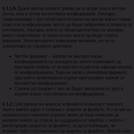
§ 1.1.b
Даден аватар винаги трябва да се играе или в негова
полза, или в полза на неговата конфедерация. Аватари,
съществуващи с цел облагодетелстване на аватар извън същия
клан или конфедерация, могат да бъдат забранени и изтрити за
постоянно. Аватари, които се облагодетелстват от аватари,
които съществуват за тяхна полза, могат да бъдат строго
наказани. Непозволеното поведение включва, но не се
ограничава до следните действия:
Частен фарминг – набези на аватари извън
конфедерацията на нападателя, които позволяват да
претърпят набези от конкретен играч или няколко играча
от конфедерацията. Това не засяга обичайния фарминг,
при който неактивните играчи претърпяват набези от
множество конфедерации.
Строеж на градове с цел да бъдат завладени от други
играчи извън собствената им конфедерация.
§ 1.2
Собственик на акаунта за фоайето и аватар е човекът,
чиито имейл адрес е свързан с акаунта за фоайето. В случай на
основателно съмнение играчът може да бъде помолен да
напише имейл до отдела за поддръжка от имейла, с който е
регистриран акаунтът за фоайето, за да се потвърди, че
играчът той е собственикът на акаунта за фоайето. Никой член