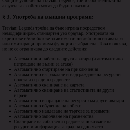
Общите условия на Travian: Legends, той и собственикът на
акаунта за фоайето могат да бъдат наказани.
§ 3.
Употреба на външни програми
:
Travian: Legends трябва да бъде играна посредством
немодифициран, стандартен уеб браузър. Употребата на
скриптове и/или ботове за автоматични действия на аватара
или имитиращи премиум функции е забранена. Това включва,
но не се ограничава до следните действия:
Автоматични набези на други аватари (и автоматично
изпращане на вълни за атака)
Автоматично стартиране на приключения
Автоматично изграждане и надграждане на ресурсни
полета и сгради в градовете
Автоматично сканиране на картата
Автоматично сканиране на статистиката на други
играчи
Автоматично изпращане на ресурси към други аватари
Автоматично обучение на войски
Автоматично наддаване на търгове за предмети
Автоматично започване на празненства
Сканиране на собствени градове за показване на
ресурси и информация за град на едно място