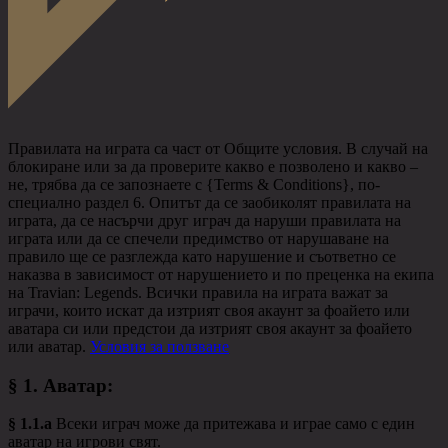
Правилата на играта са част от Общите условия. В случай на
блокиране или за да проверите какво е позволено и какво –
не, трябва да се запознаете с {Terms & Conditions}, по-
специално раздел 6. Опитът да се заобиколят правилата на
играта, да се насърчи друг играч да наруши правилата на
играта или да се спечели предимство от нарушаване на
правило ще се разглежда като нарушение и съответно се
наказва в зависимост от нарушението и по преценка на екипа
на Travian: Legends. Всички правила на играта важат за
играчи, които искат да изтрият своя акаунт за фоайето или
аватара си или предстои да изтрият своя акаунт за фоайето
или аватар.
Условия за ползване
§ 1.
Аватар
:
§ 1.1.a
Всеки играч може да притежава и играе само с един
аватар на игрови свят.