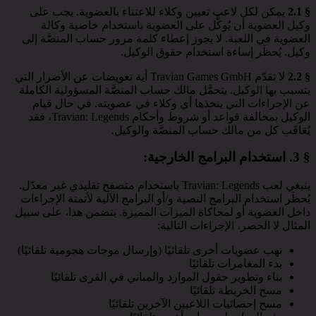
§ 2.1
يمكن لكل لاعب تعيين وكلاء للاعتناء بالعضوية. يجب على
وكيل العضوية أن يُوكَّل على العضوية باستخدام خاصية وكالة
العضوية في اللعبة. لا يجوز إعطاء كلمة مرور حساب المنصَّة إلى
وكيل. يُحظَر إساءة استخدام حقوق الوكيل.
§ 2.2
لا تقدّم Travian Games GmbH أية تعويضات عن الأضرار التي
يتسبب بها الوكيل. يتحمَّل مالك حساب المنصَّة المسؤولية الكاملة
عن الإجراءات التي يتخذها أي وكلاء في عضويته. في حال قيام
الوكيل بمخالفة قواعد أو شروط وأحكام Travian: Legends، فقد
يُعَاقَب كل من مالك حساب المنصَّة والوكيل.
§ 3.
استخدام البرامج الخارجية
:
ينبغي لعب Travian: Legends باستخدام متصفح تقليدي غير معدّل.
يُحظَر استخدام البرامج النصية و/أو البرامج الآلية لأتمتة الإجراءات
داخل العضوية أو لمحاكاة الميزات المميزة. يتضمن هذا، على سبيل
المثال لا الحصر، الإجراءات التالية:
نهب عضويات أخرى تلقائيًا (وإرسال موجات هجومية تلقائيًا)
بدء المغامرات تلقائيًا
بناء وتطوير حقول الموارد والمباني في القرى تلقائيًا
مسح الخريطة تلقائيًا
مسح إحصائيات اللاعبين الآخرين تلقائيًا