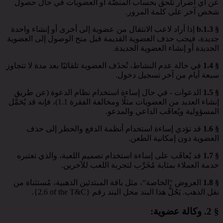
عن أي أضرار تلحق بحساب المنصَّة أو العضويات في حال حصول
شخص آخر على كلمة المرور.
§ 1.3.b
إذا أراد لاعب الانتقال من عضوية إلى أخرى أو إنشاء واحدة
جديدة، فيجب حذف العضوية القديمة قبل منح الوصول إلى العضوية
الجديدة أو إنشاء العضوية الجديدة.
§ 1.4
في حالة عدم النشاط، تُحذَف العضوية تلقائيًا بعد مدة لا تتجاوز
سبعة أيام من آخر تسجيل دخول.
§ 1.5
الدعوات - في حال إساءة استخدام نظام الدعوة (عن طريق
إنشاء العديد من العضويات مثلًا ومخالفة الفقرة 1.1)، فإنه قد يُحَمَّل
المسؤولية ويُعاقَب الداعي والمدعو.
§ 1.6
قد تؤدي إساءة استخدام أنظمة الدفع والحظر إلى حذف
العضوية دون إمكانية الطعن.
§ 1.7
قد يُعاقَب على إساءة استخدام تصميم اللعبة، والذي تعتبره
خدمة العملاء بمثابة مُخَرِّب لتجربة اللعب للآخرين.
§ 1.8
العروض “الخاصة“، مثل باقة المبتدئين الذهبية، مُستثناة من
نقل الذهب. يَحُلُّ هذا البند محل البند رقم ⁦{2.6 of the T&C}⁩.
§ 2.
وكالة عضوية
: