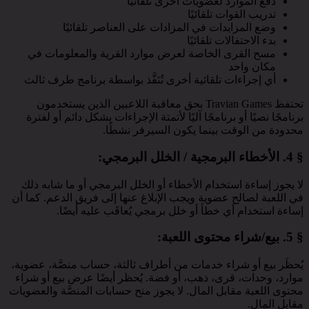
دفع الموارد لعضويات أخرى تلقائيًا
تدريب القوات تلقائيًا
وضع المزايدات في المزادات على العناصر تلقائيًا
بدء الاحتفالات تلقائيًا
مسح القرى الخاصة لعرض موارد القرية والمعلومات في
مكان واحد
أي إجراءات تلقائية أخرى تُنَفَّذ بواسطة برنامج طرف ثالث
تحتفظ Travian Games بحق معاقبة اللاعبين الذين يستخدمون
برنامجًا نصيًا أو برنامجًا آليًا لأتمتة الإجراءات بشكل دائم أو لفترة
محدودة من الوقت بينما يكون السيرفر نشطًا.
§ 4.
الأخطاء البرمجية / الخلل البرمجي
:
لا يجوز إساءة استخدام الأخطاء أو الخلل البرمجي أو ما شابه ذلك
في اللعبة لصالح عضوية ويجب الإبلاغ عنها إلى فريق الدعم. كما أن
إساءة استخدام أي خطأ أو خلل برمجي يُعاقَب عليه أيضًا.
§ 5.
بيع/شراء محتوى اللعبة
:
يُحظَر بيع أو شراء خدمات من أطراف ثالثة، حساب منصَّة، عضوية،
موارد، وحدات، قرى، ذهب، أو فضة. يُحظر أيضًا عرض بيع أو شراء
محتوى اللعبة مقابل المال. لا يجوز منح حسابات المنصَّة والعضويات
مقابل المال.