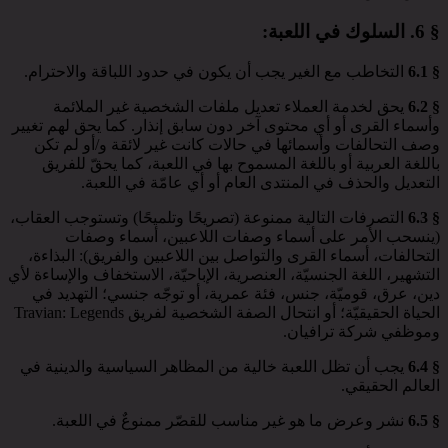
§ 6.
السلوك في اللعبة
:
§ 6.1
التخاطب مع الغير يجب أن يكون في حدود اللباقة والاحترام.
§ 6.2
يحق لخدمة العملاء تعديل ملفات الشخصية غير الملائمة
وأسماء القرى أو أي محتوى آخر دون سابق إنذار. كما يحق لهم تغيير
وصف التحالفات وأسمائها في حالات كانت غير لائقة و/أو لم تكن
باللغة العربية أو باللغة المسموح بها في اللعبة، كما يحقّ للفريق
التعديل والحذف في المنتدى العام أو أي عامّة في اللعبة.
§ 6.3
التصرفات التالية ممنوعة (تصريحًا وتلميحًا) وتستوجب العقاب،
(ينسحب الأمر على أسماء وصفات اللاعبين، أسماء وصفات
التحالفات، أسماء القرى والتواصل بين اللاعبين والفريق): البذاءة،
التشهير، اللغة الجنسيّة، العنصرية، الإباحيّة، الاستخفاف والإساءة لأي
دين، عرق، قوميّة، جنس، فئة عمرية، أو توجّه جنسي؛ التهديد في
الحياة الحقيقيّة؛ أو انتحال الصفة الشخصية لفريق Travian: Legends
وموظفي شركة ترافيان.
§ 6.4
يجب أن تظل اللعبة خالية من المظاهر السياسية والدينية في
العالم الحقيقي.
§ 6.5
نشر وعرض ما هو غير مناسب للقصّر ممنوعٌ في اللعبة.