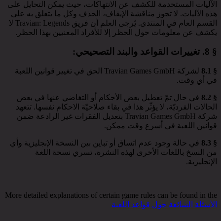
الآليات المستخدمة للكشف عن الانتهاكات، حيث يمكن التحايل على
هذه الآليات. لا تجوز مناقشة الإيقاف، الحذف وكل ما يتعلق به على
القسم العام في المنتدى. يُرجى العلم أن فريق Travian: Legends لا
يكشف عن معلومات حول الحظر إلا للأفراد المعنيين بهذا الحظر.
§ 8.
تغييرات القواعد والبند التصحيحي
:
§ 8.1
لشركة Travian Games GmbH الحق في تغيير قوانين اللعبة
في أي وقت.
§ 8.2
في حال تمّ تعطيل بعض الأحكام أو التغاضي عنها في بعض
الحالات الفرديّة، لا يؤثّر هذا في بقاء صلاحيّة الاحكام نفسها. تتعهد
شركة Travian Games GmbH بتعديل الفقرات غير الرادعة ضمن
قوانين اللعبة في أسرع وقت ممكن.
§ 8.3
في حالة وجود عدم اتساق أو تباين بين النسخة الإنجليزية وأي
من النسخ باللغات الأخرى لهذه النشرة، تسري نسخة اللغة
الإنجليزية.
More detailed explanations of certain game rules can be found in the
الأسئلة الشائعة حول قواعد اللعبة