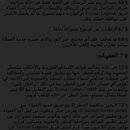
§ 6.6
يجب أن يتم نشر الرسائل في اللعبة فقط في حالة موافقة
طرفي التواصل. إن عرض الرسائل والإيميلات المرسلة إلى أعضاء
فريق Travian: Legends أو الواردة منهم ممنوع، ما لم يحصل الناشر
على موافقّة خطيّة بذلك.
§ 6.7
الإعلانات من أي نوع ممنوعة تمامًا.
§ 6.8
قد يُعاقَب على أي محتوى غير لائق، والذي تعتبره خدمة العملاء
بمثابة مُخَرِّب لتجربة اللعب للآخرين.
§ 7.
العقوبات
:
§ 7.1
في حالة مخالفة قواعد اللعبة أو الشروط والأحكام، ستُحظَر
العضوية وقد يُرفَع الحظر عنها مع تطبيق عقوبة تتناسب والمخالفة
التي حصلت. قد تُغيَّر أسماء حساب المنصَّة والعضوية غير اللائقة. لن
تُعَوَّض أي خسائر خلال فترة الحظر، بما في ذلك “ترافيان بلس“
والذهب من قِبل Travian Games GmbH. يتم التعامل مع اللاعبين
جميعًا بشكل متساوٍ، بغضّ النظر عن حالة الذهب لديهم.
§ 7.2
لا يجوز مناقشة الحظر إلا مع فريق خدمة العملاء عبر
{Customer Service portal}. يُفرض حظر وعقوبة من قِبل أحد أعضاء
فريق تطبيق القواعد. في حالة وجود شكوى، سيقوم عضو آخر من
فريق تطبيق القواعد بمراجعة الحظر والعقوبة. وسيكون قراره
نهائي. يقبل اللاعبون مبدأ عدم كشف فريق Travian: Legends عن