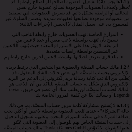
§ 1.1.b
يجب دائمًا تشغيل العضوية لصالحها أو لصالح رابطتها. قد
تُحظَر وتُحذَف العضويات الموجودة لصالح عضوية خارج نفس
التحالف أو الرابطة بشكل دائم. قد تتعرض العضويات التي تستفيد
من عضويات موجودة لصالحها لعقوبات شديدة. يتضمن السلوك غير
المسموح به، على سبيل المثال لا الحصر، الإجراءات التالية:
المزارع الخاصة: نهب العضويات خارج رابطة الناهب التي
تسمح بأن تُنهَب بواسطة لاعب معين أو عدة لاعبين من
الرابطة. لا يؤثر هذا على الاستزراع المعتاد حيث يُنهَب اللاعبين
غير النشطين بواسطة رابطات متعددة.
بناء قرى بغرض احتلالها بواسطة لاعبين آخرين خارج رابطتهم.
§ 1.2
مالك حساب المنصَّة والعضوية هو الشخص الذي يرتبط بريده
الإلكتروني بحساب المنصَّة. في بعض حالات الشك المعقول، قد
يُطلَب من اللاعب كتابة رسالة بريد إلكتروني إلى الدعم من البريد
الإلكتروني الذي سُجِّلَ به حساب المنصَّة للتأكد من أن اللاعب هو
المالك لحساب المنصَّة. لن يطلب منك أي عضو في فريق Travian:
Legends أو يسألك أبدًا عن كلمة المرور الخاصة بك.
§ 1.3.a
لا يُسمَح بمشاركة كلمة مرور حساب المنصَّة، بما في ذلك
حالة "الشركاء" - عندما تُلعَب العضوية بواسطة لاعبين أو أكثر. يجب
إضافة الشركاء في منصَّة السيرفر المحدد، وعليهم تسجيل الدخول
إلى حساب المنصَّة الخاص بهم للوصول إلى العضوية التي عُيِّنوا
عليها كشريك. لا تُعوِّض Travian Games GmbH مالك حساب المنصَّة